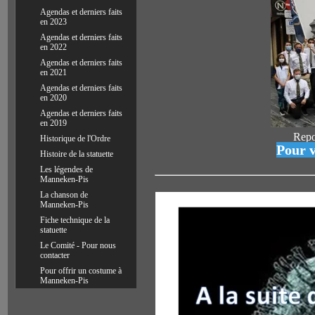
Agendas et derniers faits
en 2023
Agendas et derniers faits
en 2022
Agendas et derniers faits
en 2021
Agendas et derniers faits
en 2020
Agendas et derniers faits
en 2019
Repo
Historique de l'Ordre
Pour v
Histoire de la statuette
Les légendes de
Manneken-Pis
La chanson de
Manneken-Pis
Fiche technique de la
statuette
Le Comité - Pour nous
contacter
Pour offrir un costume à
Manneken-Pis